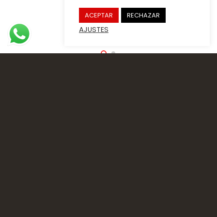
ACEPTAR
RECHAZAR
AJUSTES
Puerta Trastero
Al igual que proteges la seguridad de tu hogar, protege
también la del trastero.
Una puerta
con todas las garantías de una puerta de
seguridad.